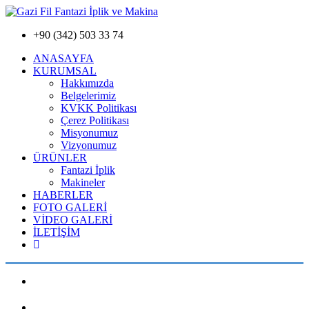
+90 (342) 503 33 74
ANASAYFA
KURUMSAL
Hakkımızda
Belgelerimiz
KVKK Politikası
Çerez Politikası
Misyonumuz
Vizyonumuz
ÜRÜNLER
Fantazi İplik
Makineler
HABERLER
FOTO GALERİ
VİDEO GALERİ
İLETİŞİM